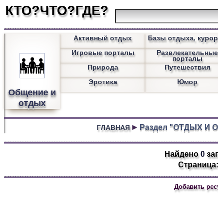
КТО?ЧТО?ГДЕ?
Активный отдых
Базы отдыха, куро
Игровые порталы
Развлекательны
порталы
Природа
Путешествия
Эротика
Юмор
Общение и
отдых
Раздел "ОТДЫХ И
ГЛАВНАЯ
Найдено
0
за
Страница:
Добавить рес