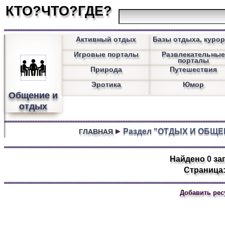
КТО?ЧТО?ГДЕ?
Активный отдых
Базы отдыха, куро
Игровые порталы
Развлекательны
порталы
Природа
Путешествия
Эротика
Юмор
Общение и
отдых
Раздел "ОТДЫХ И ОБЩЕ
ГЛАВНАЯ
Найдено
0
за
Страница:
Добавить рес