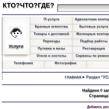
КТО?ЧТО?ГДЕ?
IT-услуги
Адвокатские конто
Брачные агентства
Бытовые услуги
Товары с доставкой
Жилищные конто
Переезды
Подбор работы
Услуги
Путевки и визы
Реставрация
Отели и хостелы
Сервисы по ремон
Телефония
Фотографии
Раздел "У
ГЛАВНАЯ
Найдено
0
за
Страница:
Добавить рес