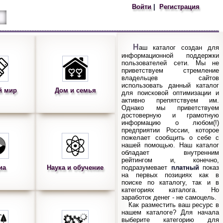
Войти
|
Регистрация
Наш каталог создан для
информационной поддержки
пользователей сети. Мы не
приветствуем стремление
владельцев сайтов
использовать данный каталог
й мир
Дом и семья
для поисковой оптимизации и
активно препятствуем им.
Однако мы приветствуем
достоверную и грамотную
информацию о любом(!)
предприятии России, которое
пожелает сообщить о себе с
нашей помощью. Наш каталог
обладает внутренним
рейтингом и, конечно,
иа
Наука и обучение
подразумевает
платный
показ
на первых позициях как в
поиске по каталогу, так и в
категориях каталога. Но
заработок денег - не самоцель.
Как разместить ваш ресурс в
нашем каталоге? Для начала
выберите категорию для